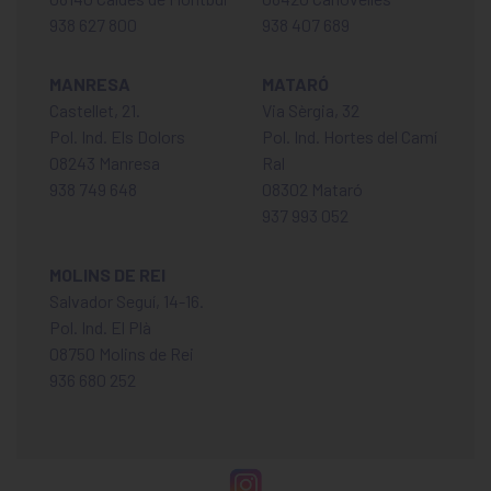
938 627 800
938 407 689
MANRESA
MATARÓ
Castellet, 21.
Via Sèrgia, 32
Pol. Ind. Els Dolors
Pol. Ind. Hortes del Camí
08243 Manresa
Ral
938 749 648
08302 Mataró
937 993 052
MOLINS DE REI
Salvador Seguí, 14-16.
Pol. Ind. El Plà
08750 Molins de Rei
936 680 252