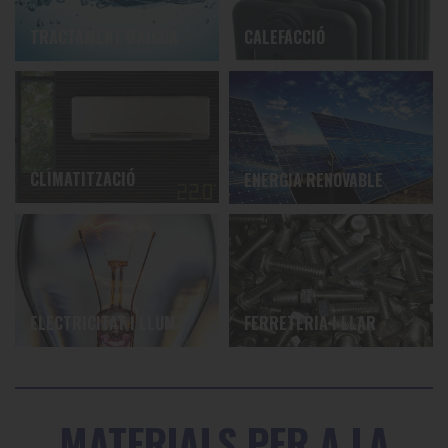
TRACTAMENT D'AIGUA
CALEFACCIÓ
CLIMATITZACIÓ
ENERGIA RENOVABLE
ELECTRICITAT I LLUM
FERRETERIA I LLAR
MATERIALS PER A LA