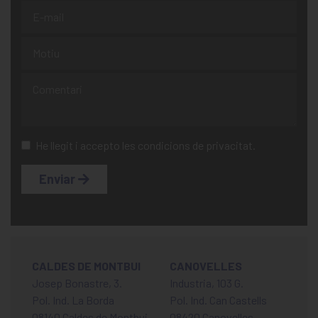
He llegit i accepto les condicions de privacitat.
Enviar
CALDES DE MONTBUI
CANOVELLES
Josep Bonastre, 3.
Industria, 103 G.
Pol. Ind. La Borda
Pol. Ind. Can Castells
08140 Caldes de Montbui
08420 Canovelles