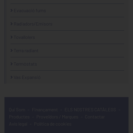
Evacuació fums
Radiadors/Emisors
Tovallolers
Terra radiant
Termòstats
Vas Expansió
Qui Som
-
Finançament
-
ELS NOSTRES CATÀLEGS
-
Productes
-
Proveïdors / Marques
-
Contactar
Avís legal
-
Política de cookies