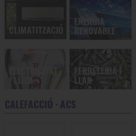
ENERGIA
CLIMATITZACIÓ
RENOVABLE
ELECTRICITAT
FERRETERIA I
I LLUM
LLAR
CALEFACCIÓ · ACS