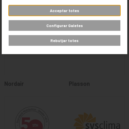
Genebre
Honeywell
Acceptar totes
Configurar Galetes
Rebutjar totes
Nordair
Plasson