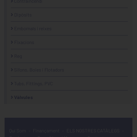
Contraincendi
Dipòsits
Embornals i reixes
Fixacions
Reg
Sifons, Boies i Flotadors
Tubs, Fittings, PVC
Vàlvules
Qui Som
-
Finançament
-
ELS NOSTRES CATÀLEGS
-