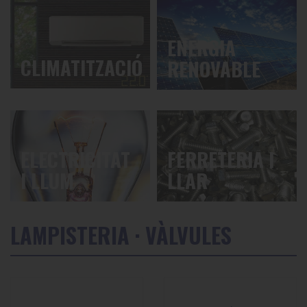
ENERGIA
CLIMATITZACIÓ
RENOVABLE
ELECTRICITAT
FERRETERIA I
I LLUM
LLAR
LAMPISTERIA · VÀLVULES