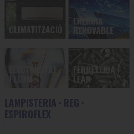
ENERGIA
CLIMATITZACIÓ
RENOVABLE
ELECTRICITAT
FERRETERIA I
I LLUM
LLAR
LAMPISTERIA
·
REG
·
ESPIROFLEX