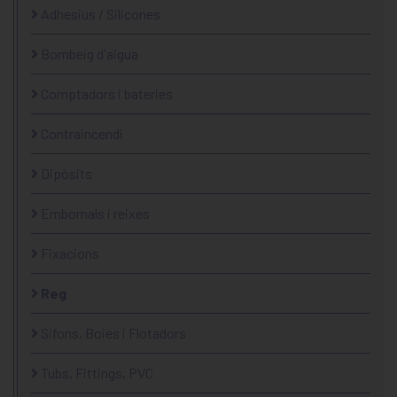
Adhesius / Silicones
Bombeig d'aigua
Comptadors i bateries
Contraincendi
Dipòsits
Embornals i reixes
Fixacions
Reg
Sifons, Boies i Flotadors
Tubs, Fittings, PVC