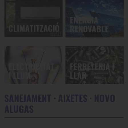
ENERGIA
CLIMATITZACIÓ
RENOVABLE
ELECTRICITAT
FERRETERIA I
I LLUM
LLAR
SANEJAMENT
·
AIXETES
· NOVO
ALUGAS